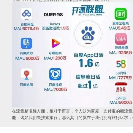
在流量精准性方面，相对于而言，个人认为百度、支付宝的额流量
能，诸如我们去搜索旅行，那么其目的就在于我们拥有旅行诉求，