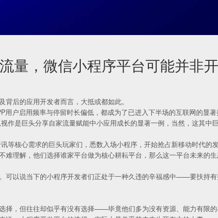
流量，微信小程序平台可能并非
及背后的应用开发者而言，大抵或都如此。
PP用户启用频率与停留时长偏低，都成为了已进入下半场的互联网的显
可以视作是巨头分享自家流量赋能中小应用成长的显著一例，当然，这其中
、资讯等核心需求的巨头玩家们，悉数入场小程序，开始抢占新移动时代的
难理解，他们选择谁家平台做为核心耕耘平台，那么这一平台未来的生态环境
。可以说当下的小程序开发者们正处于一种久违的辛福感中——要扶持有
选择，但往往却似乎有没有选择——毕竟他们多为没有资源、能力有限的