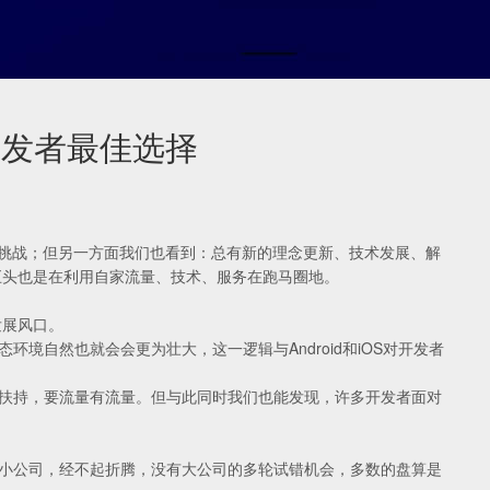
开发者最佳选择
著挑战；但另一方面我们也看到：总有新的理念更新、技术发展、解
巨头也是在利用自家流量、技术、服务在跑马圈地。
发展风口。
自然也就会会更为壮大，这一逻辑与Android和iOS对开发者
扶持，要流量有流量。但与此同时我们也能发现，许多开发者面对
小公司，经不起折腾，没有大公司的多轮试错机会，多数的盘算是