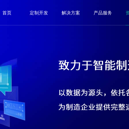
首页
定制开发
解决方案
产品服务