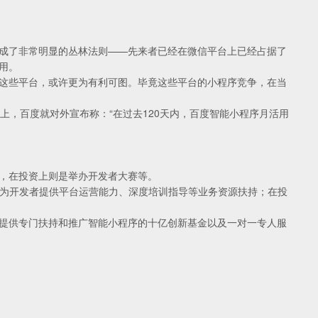
成了非常明显的丛林法则——先来者已经在微信平台上已经占据了
应用。
这些平台，或许更为有利可图。毕竟这些平台的小程序竞争，在当
，百度就对外宣布称：“在过去120天内，百度智能小程序月活用
，在投资上则是举办开发者大赛等。
将为开发者提供平台运营能力、深度培训指导等业务资源扶持；在投
提供专门扶持和推广智能小程序的十亿创新基金以及一对一专人服