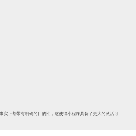
事实上都带有明确的目的性，这使得小程序具备了更大的激活可